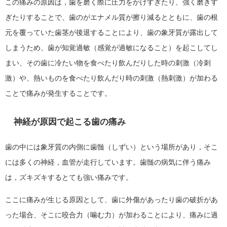
この痛みの原因は，歯を磨く際に圧力をかけすぎたり、強く磨きす
ぎたりすることで、歯のがエナメル質が擦り減るとともに、歯の根
元を覆っていた歯茎が後退することにより、歯の象牙質が露出して
しまうため、歯が知覚過敏（感覚が過敏になること）を起こしてし
まい、その歯に冷たい物を食べたり飲んだりした時の刺激（冷刺
激）や、熱いものを食べたり飲んだり時の刺激（熱刺激）が加わる
ことで痛みが発生することです。
神経が原因で起こる歯の痛み
歯の中には象牙質の内側に歯髄（しずい）という場所があり，そこ
には多くの神経，血管が走行しています。歯髄の病気に伴う痛み
は，ズキズキするとても強い痛みです。
ここに痛みが生じる原因として、歯に外傷があったり歯の破折があ
った場合、そこに咬合力（噛む力）が加わることにより、痛みに過