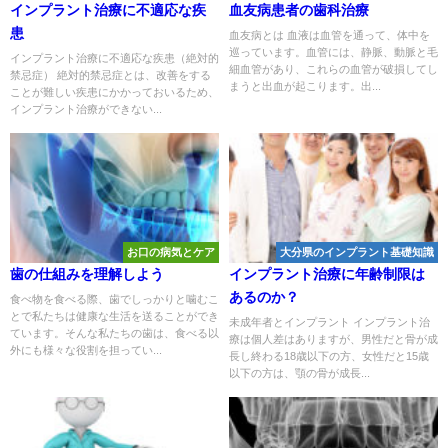
インプラント治療に不適応な疾
血友病患者の歯科治療
患
血友病とは 血液は血管を通って、体中を
巡っています。血管には、静脈、動脈と毛
インプラント治療に不適応な疾患（絶対的
細血管があり、これらの血管が破損してし
禁忌症） 絶対的禁忌症とは、改善をする
まうと出血が起こります。出...
ことが難しい疾患にかかっておいるため、
インプラント治療ができない...
お口の病気とケア
大分県のインプラント基礎知識
歯の仕組みを理解しよう
インプラント治療に年齢制限は
あるのか？
食べ物を食べる際、歯でしっかりと噛むこ
とで私たちは健康な生活を送ることができ
未成年者とインプラント インプラント治
ています。そんな私たちの歯は、食べる以
療は個人差はありますが、男性だと骨が成
外にも様々な役割を担ってい...
長し終わる18歳以下の方、女性だと15歳
以下の方は、顎の骨が成長...