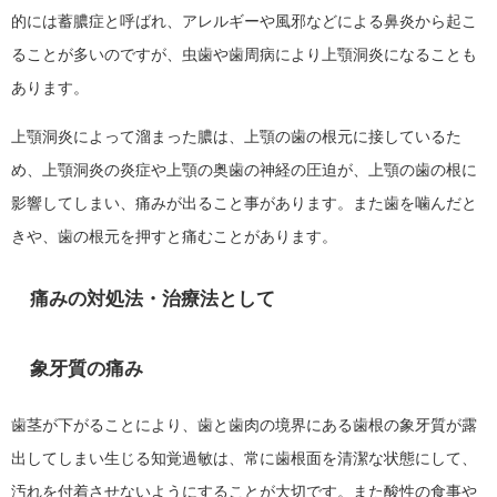
的には蓄膿症と呼ばれ、アレルギーや風邪などによる鼻炎から起こ
ることが多いのですが、虫歯や歯周病により上顎洞炎になることも
あります。
上顎洞炎によって溜まった膿は、上顎の歯の根元に接しているた
め、上顎洞炎の炎症や上顎の奥歯の神経の圧迫が、上顎の歯の根に
影響してしまい、痛みが出ること事があります。また歯を噛んだと
きや、歯の根元を押すと痛むことがあります。
痛みの対処法・治療法として
象牙質の痛み
歯茎が下がることにより、歯と歯肉の境界にある歯根の象牙質が露
出してしまい生じる知覚過敏は、常に歯根面を清潔な状態にして、
汚れを付着させないようにすることが大切です。また酸性の食事や