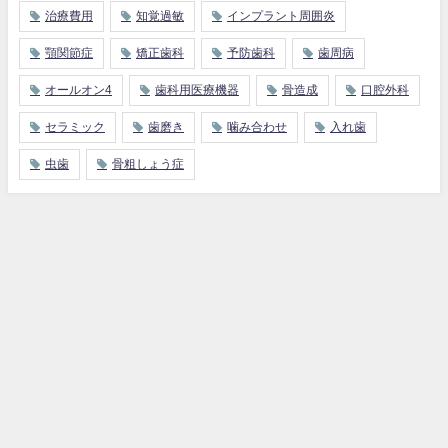
治療費用
知覚過敏
インプラント周囲炎
顎関節症
矯正歯科
予防歯科
歯周病
オールオン4
歯科用医療機器
骨造成
口腔外科
セラミック
歯磨き
噛み合わせ
入れ歯
虫歯
骨粗しょう症
大分県のインプラント基礎知識
インプラント治療法
インプラントの費用
得する医療費控除について
大分県インプラント情報 All Rights Reserved.