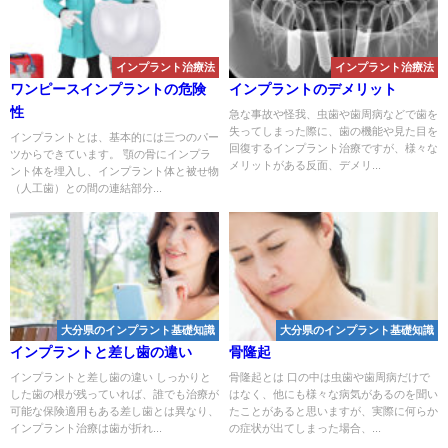
インプラント治療法
インプラント治療法
ワンピースインプラントの危険
インプラントのデメリット
性
急な事故や怪我、虫歯や歯周病などで歯を
失ってしまった際に、歯の機能や見た目を
インプラントとは、基本的には三つのパー
回復するインプラント治療ですが、様々な
ツからできています。 顎の骨にインプラ
メリットがある反面、デメリ...
ント体を埋入し、インプラント体と被せ物
（人工歯）との間の連結部分...
大分県のインプラント基礎知識
大分県のインプラント基礎知識
インプラントと差し歯の違い
骨隆起
インプラントと差し歯の違い しっかりと
骨隆起とは 口の中は虫歯や歯周病だけで
した歯の根が残っていれば、誰でも治療が
はなく、他にも様々な病気があるのを聞い
可能な保険適用もある差し歯とは異なり、
たことがあると思いますが、実際に何らか
インプラント治療は歯が折れ...
の症状が出てしまった場合、...