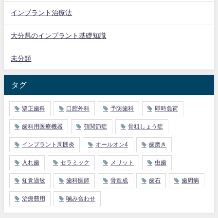
インプラント治療法
大分県のインプラント基礎知識
未分類
タグ
矯正歯科
口腔外科
予防歯科
即時負荷
歯科用医療機器
顎関節症
骨粗しょう症
インプラント周囲炎
オールオン4
歯磨き
入れ歯
セラミック
メリット
虫歯
知覚過敏
歯科医師
骨造成
歯石
歯周病
治療費用
噛み合わせ