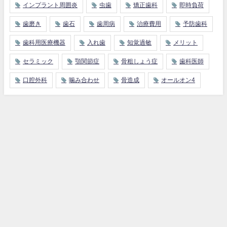
インプラント周囲炎
虫歯
矯正歯科
即時負荷
歯磨き
歯石
歯周病
治療費用
予防歯科
歯科用医療機器
入れ歯
知覚過敏
メリット
セラミック
顎関節症
骨粗しょう症
歯科医師
口腔外科
噛み合わせ
骨造成
オールオン4
大分県のインプラント基礎知識
インプラント治療法
インプラントの費用
得する医療費控除について
大分県インプラント情報 All Rights Reserved.