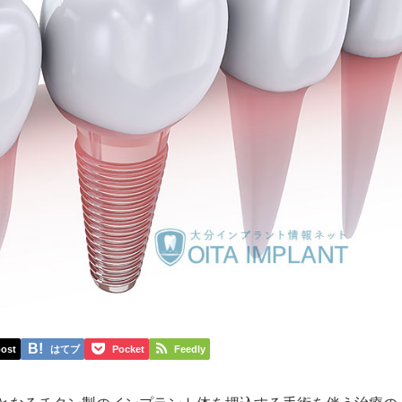
ost
はてブ
Pocket
Feedly