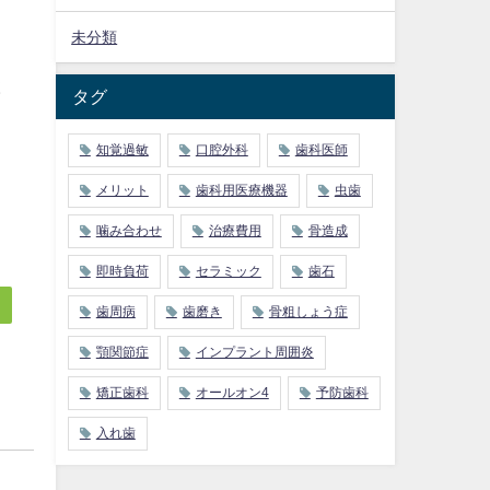
未分類
検
タグ
知覚過敏
口腔外科
歯科医師
メリット
歯科用医療機器
虫歯
噛み合わせ
治療費用
骨造成
即時負荷
セラミック
歯石
歯周病
歯磨き
骨粗しょう症
顎関節症
インプラント周囲炎
矯正歯科
オールオン4
予防歯科
入れ歯