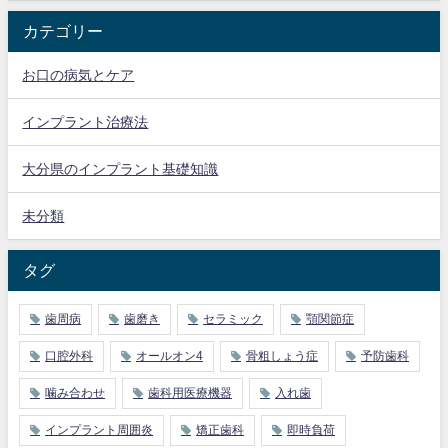
カテゴリー
お口の病気とケア
インプラント治療法
大分県のインプラント基礎知識
未分類
タグ
歯周病
歯磨き
セラミック
顎関節症
口腔外科
オールオン4
骨粗しょう症
予防歯科
噛み合わせ
歯科用医療機器
入れ歯
インプラント周囲炎
矯正歯科
即時負荷