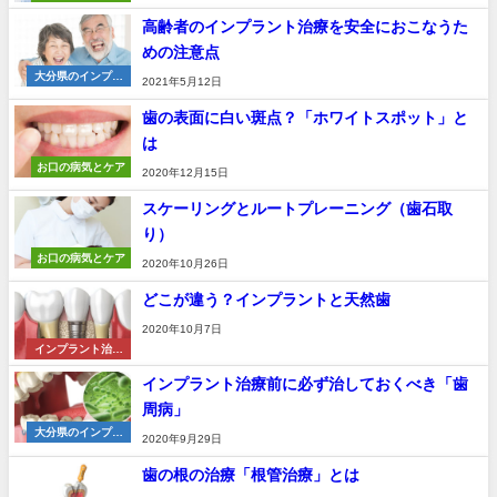
高齢者のインプラント治療を安全におこなうた
めの注意点
大分県のインプラ
2021年5月12日
ント基礎知識
歯の表面に白い斑点？「ホワイトスポット」と
は
お口の病気とケア
2020年12月15日
スケーリングとルートプレーニング（歯石取
り）
お口の病気とケア
2020年10月26日
どこが違う？インプラントと天然歯
2020年10月7日
インプラント治療
法
インプラント治療前に必ず治しておくべき「歯
周病」
大分県のインプラ
2020年9月29日
ント基礎知識
歯の根の治療「根管治療」とは