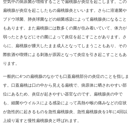
空気中の病原菌が増殖することで扁桃腺が炎症を起こします。この
扁桃腺が炎症を起こしたもの扁桃腺炎といいます。さらに溶連菌や
ブドウ球菌、肺炎球菌などの細菌感染によって扁桃腺炎になること
もあります。また扁桃腺には数多くの菌が住み着いていて、体力が
弱ったときなどにその菌によって炎症を起こすことがあります。さ
らに、扁桃腺が腫大したまま成人となってしまうこともあり、その
際飲酒や喫煙による刺激が原因となって炎症を引き起こすこともあ
ります。
一般的に4つの扁桃腺のなかでも口蓋扁桃部分の炎症のことを指しま
す。口蓋扁桃は口の中から見える扁桃で、病原体に晒されやすい部
位にあるため、炎症が起きやすい器官なのです。扁桃腺炎の中で
も、細菌やウイルスによる感染によって高熱や喉の痛みなどの症状
が急性的に起きるものを急性扁桃腺炎、急性扁桃腺炎を1年に4回以
上繰り返すと慢性扁桃腺炎と呼ばれます。