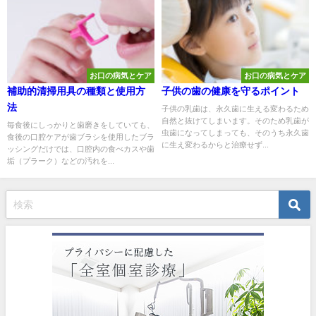
お口の病気とケア
お口の病気とケア
補助的清掃用具の種類と使用方
子供の歯の健康を守るポイント
法
子供の乳歯は、永久歯に生える変わるため
自然と抜けてしまいます。そのため乳歯が
毎食後にしっかりと歯磨きをしていても、
虫歯になってしまっても、そのうち永久歯
食後の口腔ケアが歯ブラシを使用したブラ
に生え変わるからと治療せず...
ッシングだけでは、口腔内の食べカスや歯
垢（プラーク）などの汚れを...