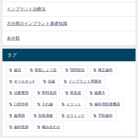
インプラント治療法
大分県のインプラント基礎知識
未分類
タグ
歯石
骨粗しょう症
顎関節症
矯正歯科
オールオン4
虫歯
インプラント周囲炎
治療費用
即時負荷
骨造成
歯磨き
口腔外科
入れ歯
メリット
歯科用医療機器
歯周病
知覚過敏
セラミック
予防歯科
歯科医師
噛み合わせ