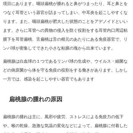
境目にあります。咽頭扁桃が腫れると鼻がつまったり、耳と鼻とを
つなぐ耳管という器官が詰まってしまい、中耳炎を起こしやすくな
ります。また、咽頭扁桃が肥大した状態のことをアデノイドといい
ます。さらに耳管への異物の侵入を防ぐ役割をする耳管内口周辺粘
膜下を耳管扁桃、舌扁桃は舌の根元のあたりにある免疫器官で、リ
ンパ球が密集してできた小さな粘膜の塊から出来ています。
扁桃腺は白血球の１つであるリンパ球の生成や、ウイルス・細菌な
どの病原菌から体を守る免疫の役割をする働きがあります。しかし
一方では、感染を起こしやすい器官でもあります
扁桃腺の腫れの原因
扁桃腺の腫れは主に、風邪や疲労、ストレスによる免疫力の低下
や、喉の乾燥、急激な気温の変化などによって、扁桃腺に付着した