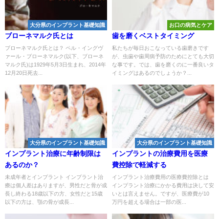
大分県のインプラント基礎知識
お口の病気とケア
ブローネマルク氏とは
歯を磨くベストタイミング
ブローネマルク氏とは？ ペル・イングヴ
私たちが毎日おこなっている歯磨きです
ァール・ブローネマルク(以下、ブローネ
が、虫歯や歯周病予防のためにとても大切
マルク氏)は1929年5月3日生まれ、2014年
な事です。では、歯を磨くのに一番良いタ
12月20日死去...
イミングはあるのでしょうか？...
大分県のインプラント基礎知識
大分県のインプラント基礎知識
インプラント治療に年齢制限は
インプラントの治療費用を医療
あるのか？
費控除で軽減する
未成年者とインプラント インプラント治
インプラント治療費用の医療費控除とは
療は個人差はありますが、男性だと骨が成
インプラント治療にかかる費用は決して安
長し終わる18歳以下の方、女性だと15歳
いとは言えません。ですが、医療費が10
以下の方は、顎の骨が成長...
万円を超える場合は一部の医...