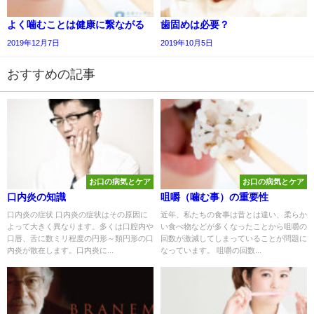
よく噛むことは健康に繋ながる
歯固めは必要？
2019年12月7日
2019年10月5日
おすすめの記事
お口の病気とケア
お口の病気とケア
口内炎の知識
咀嚼（噛む事）の重要性
口内炎の症状 口内炎の症状はその原因に
近年、私たちの食事は昔とは違い、柔らか
よって大きく異なります。多くは口腔内や
い食べ物などが多くなったことから咀嚼の
口唇、舌に数ミリ程度の円形～類円形の口
回数が激減してしまっていることが問題に
内炎が散在します。口内炎に...
なっています。 咀嚼の回数...