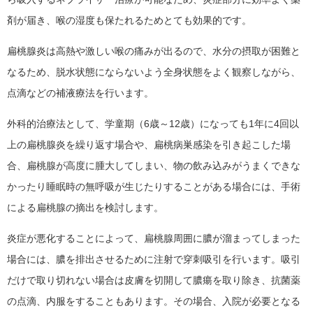
剤が届き、喉の湿度も保たれるためとても効果的です。
扁桃腺炎は高熱や激しい喉の痛みが出るので、水分の摂取が困難と
なるため、脱水状態にならないよう全身状態をよく観察しながら、
点滴などの補液療法を行います。
外科的治療法として、学童期（6歳～12歳）になっても1年に4回以
上の扁桃腺炎を繰り返す場合や、扁桃病巣感染を引き起こした場
合、扁桃腺が高度に腫大してしまい、物の飲み込みがうまくできな
かったり睡眠時の無呼吸が生じたりすることがある場合には、手術
による扁桃腺の摘出を検討します。
炎症が悪化することによって、扁桃腺周囲に膿が溜まってしまった
場合には、膿を排出させるために注射で穿刺吸引を行います。吸引
だけで取り切れない場合は皮膚を切開して膿瘍を取り除き、抗菌薬
の点滴、内服をすることもあります。その場合、入院が必要となる