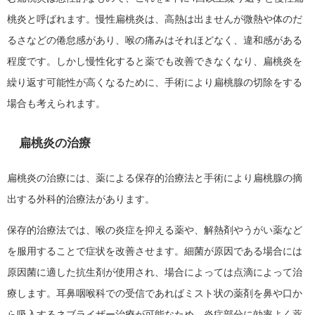
桃炎と呼ばれます。慢性扁桃炎は、高熱は出ませんが微熱や体のだ
るさなどの倦怠感があり、喉の痛みはそれほどなく、違和感がある
程度です。しかし慢性化すると薬でも改善できなくなり、扁桃炎を
繰り返す可能性が高くなるために、手術により扁桃腺の切除をする
場合も考えられます。
扁桃炎の治療
扁桃炎の治療には、薬による保存的治療法と手術により扁桃腺の摘
出する外科的治療法があります。
保存的治療法では、喉の炎症を抑える薬や、解熱剤やうがい薬など
を服用することで症状を改善させます。細菌が原因である場合には
原因菌に適した抗生剤が使用され、場合によっては点滴によって治
療します。耳鼻咽喉科での受信であればミスト状の薬剤を鼻や口か
ら吸入するネブライザー治療が可能なため、炎症部分に効率よく薬