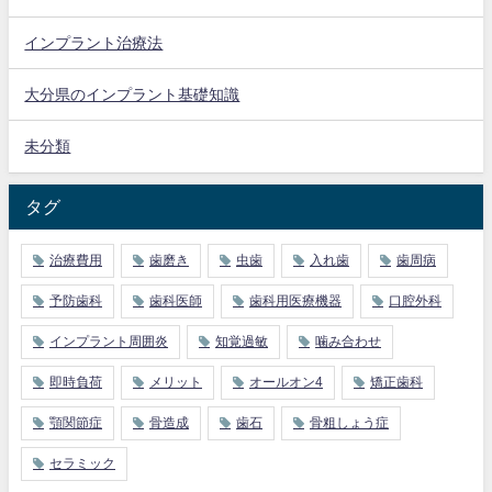
インプラント治療法
大分県のインプラント基礎知識
未分類
タグ
治療費用
歯磨き
虫歯
入れ歯
歯周病
予防歯科
歯科医師
歯科用医療機器
口腔外科
インプラント周囲炎
知覚過敏
噛み合わせ
即時負荷
メリット
オールオン4
矯正歯科
顎関節症
骨造成
歯石
骨粗しょう症
セラミック